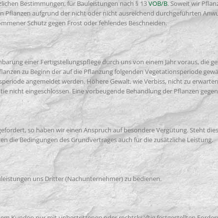
zlichen Bestimmungen, für Bauleistungen nach § 13
VOB/B
. Soweit wir Pfl
n Pflanzen aufgrund der nicht oder nicht ausreichend durchgeführten Anw
nommener Schutz gegen Frost oder fehlendes Beschneiden.
nbarung einer Fertigstellungspflege durch uns von einem Jahr voraus, die ge
flanzen zu Beginn der auf die Pflanzung folgenden Vegetationsperiode gewä
speriode angemeldet werden. Höhere Gewalt, wie Verbiss, nicht zu erwarten
antie nicht eingeschlossen. Eine vorbeugende Behandlung der Pflanzen gege
gefordert, so haben wir einen Anspruch auf besondere Vergütung. Steht die
 die Bedingungen des Grundvertrages auch für die zusätzliche Leistung.
uleistungen uns Dritter (Nachunternehmer) zu bedienen.
em Kunden nur mit unbestrittenen oder rechtskräftig festgestellten Forder