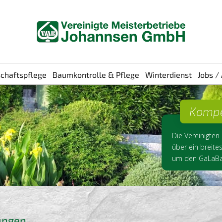
chaftspflege
Baumkontrolle & Pflege
Winterdienst
Jobs /
Kompe
Die Vereinigten
über ein breite
um den GaLaBa
ungen