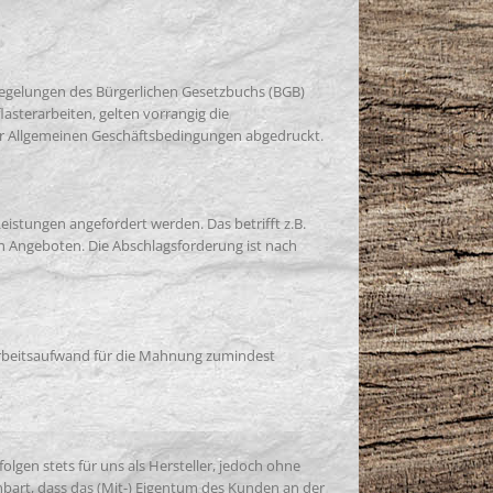
 Regelungen des Bürgerlichen Gesetzbuchs (BGB)
asterarbeiten, gelten vorrangig die
ser Allgemeinen Geschäftsbedingungen abgedruckt.
istungen angefordert werden. Das betrifft z.B.
en Angeboten. Die Abschlagsforderung ist nach
 Arbeitsaufwand für die Mahnung zumindest
lgen stets für uns als Hersteller, jedoch ohne
inbart, dass das (Mit-) Eigentum des Kunden an der