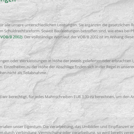
r alle unsere unterschiedlichen Leistungen. Sie ergänzen die gesetzlichen
n Schuldrechtsreform. Soweit Bauleistungen betroffen sind, wie etwa bei Pfl
 (VOB/B 2002)
. Der vollständige Wortlaut der VOB/B 2002 ist im Anhang die
en oder Werkleistungen in Höhe der jeweils gelieferten oder erbrachten Le
n. Einzelheiten zu der Höhe der Abschläge finden sich in der Regel in unser
lten nicht als Teilabnahme.
ind wir berechtigt, für jedes Mahnschreiben EUR 3,00 zu berechnen, um den
erialien unser Eigentum. Die Verarbeitung, das Umbilden und Einpflanzen erfo
ntum durch Verbindung, Vermischung oder Verarbeitung, so wird bereits vere