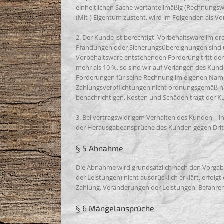
einheitlichen Sache wertanteilmäßig (Rechnungsw
(Mit-) Eigentum zusteht, wird im Folgenden als V
2. Der Kunde ist berechtigt, Vorbehaltsware im o
Pfändungen oder Sicherungsübereignungen sind un
Vorbehaltsware entstehenden Forderung tritt der 
mehr als 10 %, so sind wir auf Verlangen des Kund
Forderungen für seine Rechnung im eigenen Name
Zahlungsverpflichtungen nicht ordnungsgemäß nac
benachrichtigen. Kosten und Schäden trägt der K
3. Bei vertragswidrigem Verhalten des Kunden – 
der Herausgabeansprüche des Kunden gegen Dritt
§ 5 Abnahme
Die Abnahme wird grundsätzlich nach den Vorga
der Leistungen) nicht ausdrücklich erklärt, erfol
Zahlung, Veränderungen der Leistungen, Befahren
§ 6 Mängelansprüche