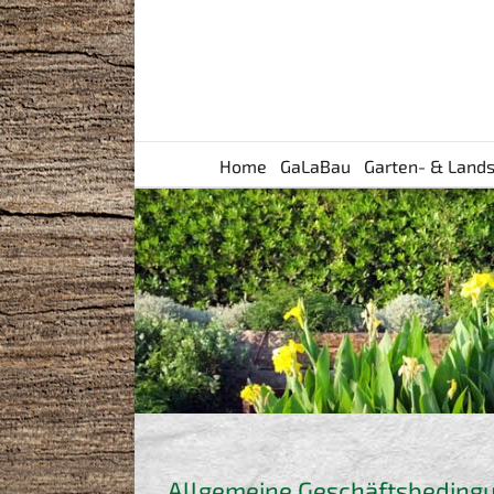
Skip
to
content
Home
GaLaBau
Garten- & Lands
Allgemeine Geschäftsbeding