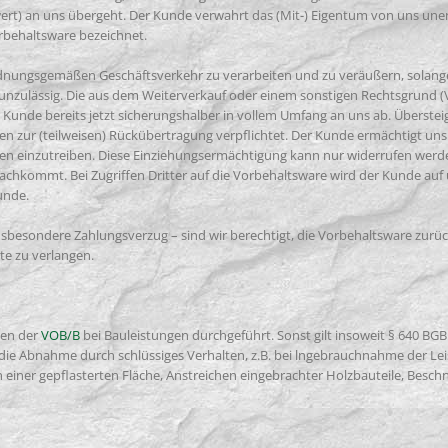
ert) an uns übergeht. Der Kunde verwahrt das (Mit-) Eigentum von uns une
orbehaltsware bezeichnet.
rdnungsgemäßen Geschäftsverkehr zu verarbeiten und zu veräußern, solange e
zulässig. Die aus dem Weiterverkauf oder einem sonstigen Rechtsgrund (V
Kunde bereits jetzt sicherungshalber in vollem Umfang an uns ab. Überstei
en zur (teilweisen) Rückübertragung verpflichtet. Der Kunde ermächtigt uns 
n einzutreiben. Diese Einziehungsermächtigung kann nur widerrufen werd
hkommt. Bei Zugriffen Dritter auf die Vorbehaltsware wird der Kunde auf
unde.
insbesondere Zahlungsverzug – sind wir berechtigt, die Vorbehaltsware zur
e zu verlangen.
ben der
VOB/B
bei Bauleistungen durchgeführt. Sonst gilt insoweit § 640 BG
gt die Abnahme durch schlüssiges Verhalten, z.B. bei lngebrauchnahme der Le
 einer gepflasterten Fläche, Anstreichen eingebrachter Holzbauteile, Bes