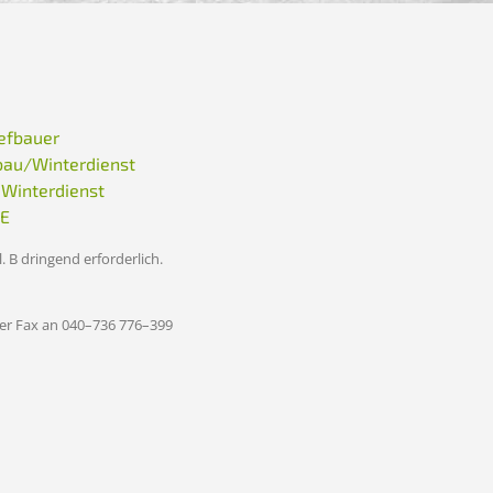
iefbauer
sbau/Winterdienst
 Winterdienst
CE
. B dringend erforderlich.
per Fax an 040–736 776–399