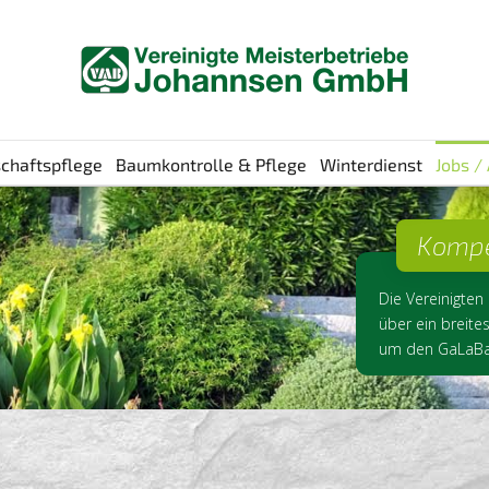
chaftspflege
Baumkontrolle & Pflege
Winterdienst
Jobs /
Kompe
Die Vereinigten
über ein breite
um den GaLaBa