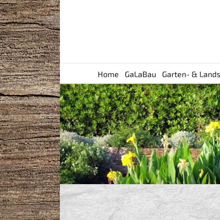
Skip
to
content
Home
GaLaBau
Garten- & Lands