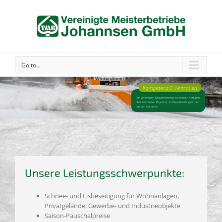
Skip
to
content
Go to...
Kompetenz & Vertrauen
Die Vereinigten Meisterbetriebe Johannsen verfügen 
über ein breites Repertoir an Dienstleistungen rund 
um den GaLaBau. 
Unsere Leistungsschwerpunkte:
Schnee- und Eisbeseitigung für Wohnanlagen,
Privatgelände, Gewerbe- und Industrieobjekte
Saison-Pauschalpreise